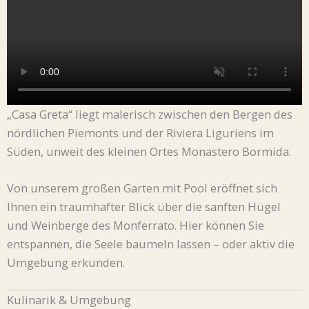
„Casa Greta“ liegt malerisch zwischen den Bergen des
nördlichen Piemonts und der Riviera Liguriens im
Süden, unweit des kleinen Ortes Monastero Bormida.
Von unserem großen Garten mit Pool eröffnet sich
Ihnen ein traumhafter Blick über die sanften Hügel
und Weinberge des Monferrato. Hier können Sie
entspannen, die Seele baumeln lassen – oder aktiv die
Umgebung erkunden.
Kulinarik & Umgebung