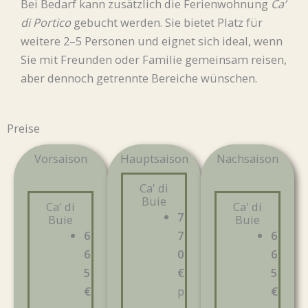
Bei Bedarf kann zusätzlich die Ferienwohnung
Ca’
di Portico
gebucht werden. Sie bietet Platz für
weitere 2–5 Personen und eignet sich ideal, wenn
Sie mit Freunden oder Familie gemeinsam reisen,
aber dennoch getrennte Bereiche wünschen.
Preise
Vorsaison
Hauptsaison
Nachsaison
Ca' di
Buie
Ca' di
Ca' di
7
Buie
Buie
6
7
6
6
0
6
5
€
5
€
p
€