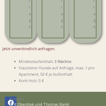
f
f
f
r
r
r
a
a
a
g
g
g
e
e
e
Jetzt unverbindlich anfragen.
Mindestaufenthalt:
3 Nächte
Haustiere: Hunde auf Anfrage, max. 1 pro
Apartment, 50 € je Aufenthalt
Korb Holz: 5 €
F
I
Kontakt
a
n
Grit Oberdiek und Thomas Rankl