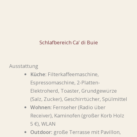
Schlafbereich Ca' di Buie
Ausstattung
Küche:
Filterkaffeemaschine,
E
E
Espressomaschine, 2-Platten-
e
s
s
Elektroherd, Toaster, Grundgewürze
r
s
s
(Salz, Zucker), Geschirrtücher, Spülmittel
r
b
b
Wohnen:
Fernseher (Radio über
a
e
e
Receiver), Kaminofen (großer Korb Holz
s
r
r
5 €), WLAN
s
e
e
Outdoor:
große Terrasse mit Pavillon,
e
i
i