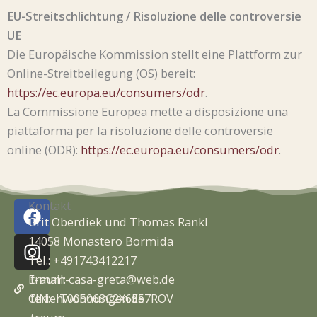
EU-Streitschlichtung / Risoluzione delle controversie
UE
Die Europäische Kommission stellt eine Plattform zur
Online-Streitbeilegung (OS) bereit:
https://ec.europa.eu/consumers/odr
.
La Commissione Europea mette a disposizione una
piattaforma per la risoluzione delle controversie
online (ODR):
https://ec.europa.eu/consumers/odr
.
F
I
Kontakt
a
n
Grit Oberdiek und Thomas Rankl
c
s
14058 Monastero Bormida
e
t
Tel.:
+491743412217
b
a
E-mail:
traum-
casa-greta@web.de
o
g
CIN: IT005068C2X6E57ROV
ferienwohnungen.de
o
r